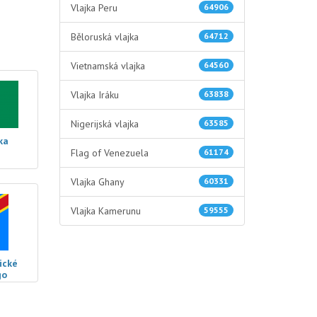
Vlajka Peru
64906
Běloruská vlajka
64712
Vietnamská vlajka
64560
Vlajka Iráku
63838
Nigerijská vlajka
63585
ka
Flag of Venezuela
61174
Vlajka Ghany
60331
Vlajka Kamerunu
59555
ické
go