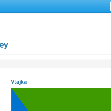
ey
Vlajka