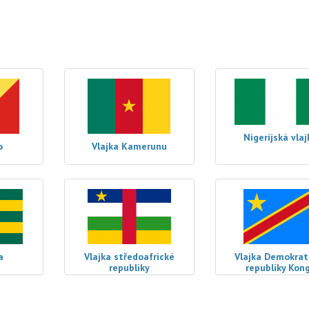
Nigerijská vlaj
o
Vlajka Kamerunu
a
Vlajka středoafrické
Vlajka Demokrat
republiky
republiky Kon