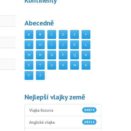
Kontinenty
Abecedně
A
B
C
D
E
F
G
H
I
J
K
L
M
N
O
P
Q
R
S
T
U
V
W
X
Y
Z
Nejlepší vlajky země
Vlajka Kosova
84874
Anglická vlajka
68214