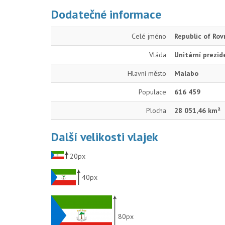
Dodatečné informace
Celé jméno
Republic of Ro
Vláda
Unitární prezid
Hlavní město
Malabo
Populace
616 459
Plocha
28 051,46 km²
Další velikosti vlajek
20px
40px
80px