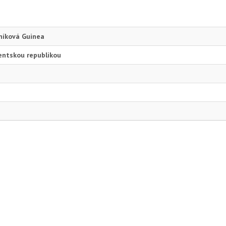
vníková Guinea
entskou republikou