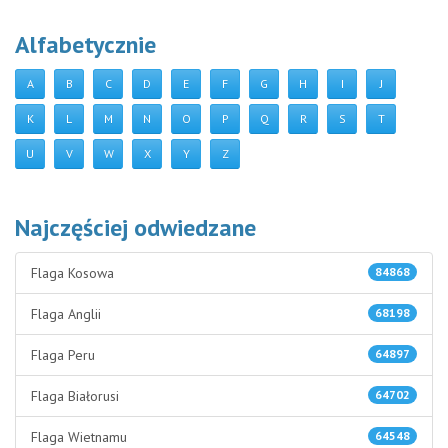
Alfabetycznie
A
B
C
D
E
F
G
H
I
J
K
L
M
N
O
P
Q
R
S
T
U
V
W
X
Y
Z
Najczęściej odwiedzane
Flaga Kosowa
84868
Flaga Anglii
68198
Flaga Peru
64897
Flaga Białorusi
64702
Flaga Wietnamu
64548