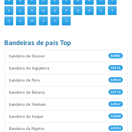
A
B
C
D
E
F
G
H
I
J
K
L
M
N
O
P
Q
R
S
T
U
V
W
X
Y
Z
Bandeiras de país Top
bandeira de Kosovo
84881
bandeira de Inglaterra
68231
bandeira de Peru
64918
bandeira de Belarus
64726
bandeira de Vietnam
64567
bandeira do Iraque
63840
Bandeira da Nigéria
63594